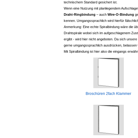
technischem Standard gesichert ist.
Wenn eine Nutzung mit planliegendem Aufschlagever
Draht-Ringbindung
– auch
Wire-O-Bindung
ge
kennen. Umgangssprachlich wird hierfür fälschlic
Anmerkung: Eine echte Spiralbindung wäre die übl
Drahtspirale wobei sich im aufgeschlagenem Zust
ergibt - wird hier nicht angeboten. Da sich unser
gerne umgangssprachlich ausdrücken, belassen w
Mit Spiralbindung ist hier also die eingangs erwä
Broschüren 2fach Klammer