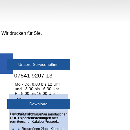
Wir drucken für Sie.
Unsere Servicehotline
07541 9207-13
Mo - Do. 8.00 bis 12 Uhr
und 13.00 bis 16.30 Uhr
Fr: 8.00 bis 16.00 Uhr
Blöcke
Download
Briefpapier 4-, 5- u.6-farbig
Laden Sie sich unsere
Briefumschläge/Versandtaschen
PDF Exporteinstellungen
hier
Broschur Katalog Prospekt
herunter:
Broschüren 2fach Klammer