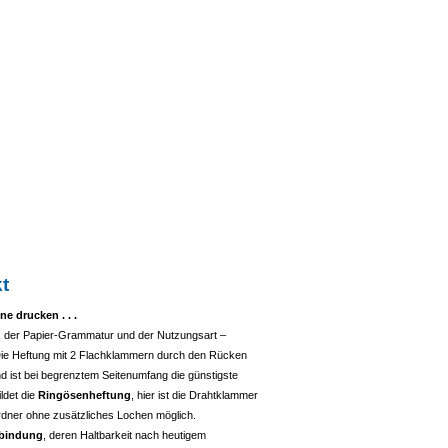
t
e drucken . . .
, der Papier-Grammatur und der Nutzungsart –
Die Heftung mit 2 Flachklammern durch den Rücken
d ist bei begrenztem Seitenumfang die günstigste
ldet die
Ringösenheftung
, hier ist die Drahtklammer
rdner ohne zusätzliches Lochen möglich.
bindung
, deren Haltbarkeit nach heutigem