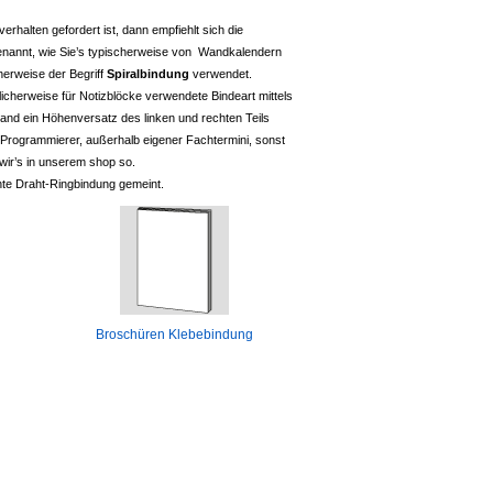
halten gefordert ist, dann empfiehlt sich die
nannt, wie Sie’s typischerweise von Wandkalendern
herweise der Begriff
Spiralbindung
verwendet.
icherweise für Notizblöcke verwendete Bindeart mittels
and ein Höhenversatz des linken und rechten Teils
e Programmierer, außerhalb eigener Fachtermini, sonst
ir’s in unserem shop so.
hnte Draht-Ringbindung gemeint.
Broschüren Klebebindung