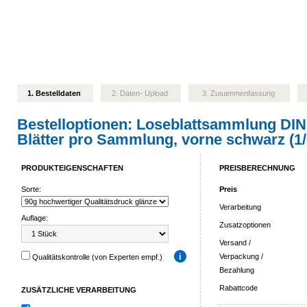
1. Bestelldaten
2. Daten- Upload
3. Zusammenfassung
Bestelloptionen:
Loseblattsammlung DIN
Blätter pro Sammlung, vorne schwarz (1/
PRODUKTEIGENSCHAFTEN
PREISBERECHNUNG
Sorte:
Preis
Verarbeitung
Auflage:
Zusatzoptionen
Versand /
Verpackung /
Qualitätskontrolle (von Experten empf.)
Bezahlung
Rabattcode
ZUSÄTZLICHE VERARBEITUNG