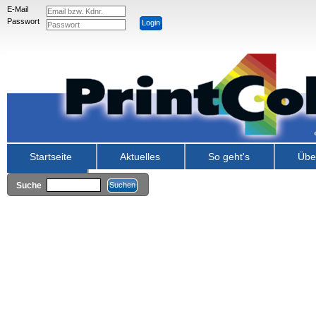
E-Mail
Passwort
Startseite
Aktuelles
So geht's
Übe
Kontakt
Suche