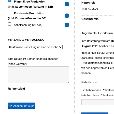
Planmäßige Produktion
Nettopreis
(inkl. kostenlosem Versand in DE)
19.00% MwSt
Priorisierte Produktion
(inkl. Express-Versand in DE)
Gesamtpreis
Abheftlochung (2 Loch)
Angestrebter Liefertermin
VERSAND & VERPACKUNG
Ihre Bestellung wird am
Do
August 2026
bei Ihnen ein
Bitte achten Sie auf einen 
Zahlungs- sowie fehlerfrei
Bitte Details im Bemerkungsfeld angeben
Druckdateneingang bis 11:
(ohne Gewähr):
wir den angestrebten Liefe
können.
Rabattcode
Referenzfeld
Sie haben einen Rabattco
bitte hier Ihren Rabattcode